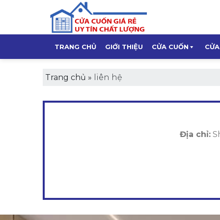
Skip
to
content
TRANG CHỦ
GIỚI THIỆU
CỬA CUỐN
CỬA
Trang chủ
»
liên hệ
Địa chỉ:
Sh