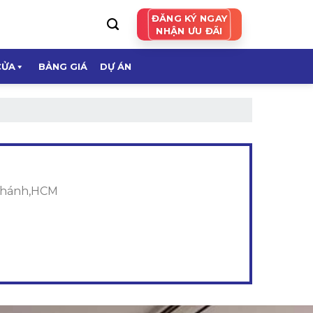
ĐĂNG KÝ NGAY
NHẬN ƯU ĐÃI
CỬA
BẢNG GIÁ
DỰ ÁN
 Chánh,HCM