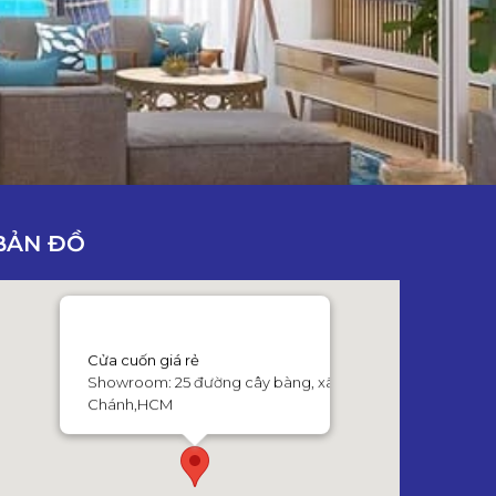
BẢN ĐỒ
Cửa cuốn giá rẻ
Showroom: 25 đường cây bàng, xã Tân Kiên,huyện Bình
Chánh,HCM