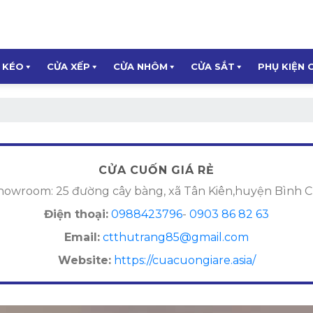
 KÉO
CỬA XẾP
CỬA NHÔM
CỬA SẮT
PHỤ KIỆN 
CỬA CUỐN GIÁ RẺ
owroom: 25 đường cây bàng, xã Tân Kiên,huyện Bình
Điện thoại:
0988423796
-
0903 86 82 63
Email:
ctthutrang85@gmail.com
Website:
https://cuacuongiare.asia/