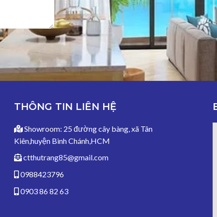
THÔNG TIN LIÊN HỆ
Showroom: 25 đường cây bàng, xã Tân
Kiên,huyện Bình Chánh,HCM
ctthutrang85@gmail.com
0988423796
0903 86 82 63