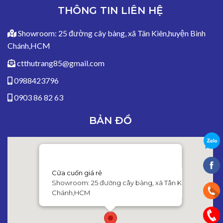
THÔNG TIN LIÊN HỆ
Showroom: 25 đường cây bàng, xã Tân Kiên,huyện Bình
Chánh,HCM
ctthutrang85@gmail.com
0988423796
0903 86 82 63
BẢN ĐỒ
Cửa cuốn giá rẻ
Showroom: 25 đường cây bàng, xã Tân Kiên,huyện Bì
Chánh,HCM