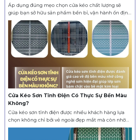
Áp dụng đúng mẹo chọn cửa kéo chất lượng sẽ
giúp bạn sở hữu sản phẩm bền bỉ, vận hành ổn định
và đảm bảo an toàn cho công trình. Vì Sao Cần Biết
Mẹo Chọn Cửa Kéo Chất Lượng? Hiện nay, cửa kéo
được sử dụng phổ biến tại nhà ở, cửa hàng, kho...
Cửa Kéo Sơn Tĩnh Điện Có Thực Sự Bền Màu
Không?
Cửa kéo sơn tĩnh điện được nhiều khách hàng lựa
chọn không chỉ bởi vẻ ngoài đẹp mắt mà còn nhờ
khả năng giữ màu lâu dài. Tuy nhiên, nhiều người
vẫn băn khoăn liệu lớp sơn này có thực sự bền màu