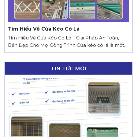
Tìm Hiểu Về Cửa Kéo Có Lá
Tìm Hiểu Về Cửa Kéo Có Lá – Giải Pháp An Toàn,
Bền Đẹp Cho Mọi Công Trình Cửa kéo có lá là một
trong những dòng cửa được sử dụng phổ biến hiện
nay nhờ khả năng bảo vệ tốt, độ bền cao và tính
thẩm mỹ ổn định. Vậy cửa kéo có lá...
TIN TỨC MỚI