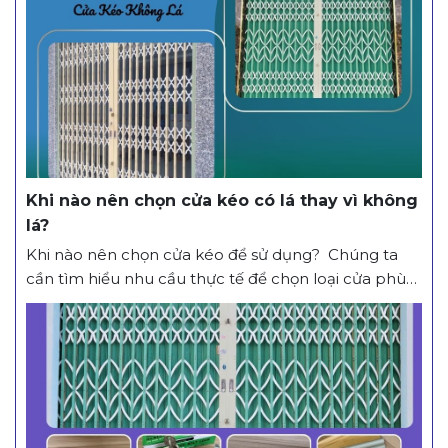
sau nhiều năm sử dụng dưới điều kiện nắng mưa
ngoài trời...
Khi nào nên chọn cửa kéo có lá thay vì không
lá?
Khi nào nên chọn cửa kéo để sử dụng? Chúng ta
cần tìm hiểu nhu cầu thực tế để chọn loại cửa phù
hợp nhất cho người sử dụng. Cửa kéo được thiết kế
đa dạng với nhiều lựa chọn như cửa kéo có lá, cửa
kéo không lá, cửa kéo lá hở, cửa kéo...