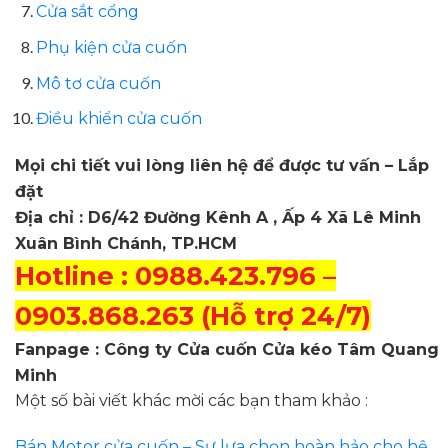
Cửa sắt cổng
Phụ kiện cửa cuốn
Mô tơ cửa cuốn
Điều khiển cửa cuốn
Mọi chi tiết vui lòng liên hệ để được tư vấn – Lắp
đặt
Địa chỉ : D6/42 Đường Kênh A , Ấp 4 Xã Lê Minh
Xuân Bình Chánh, TP.HCM
Hotline : 0988.423.796 –
0903.868.263 (Hỗ trợ 24/7)
Fanpage : Công ty Cửa cuốn Cửa kéo Tâm Quang
Minh
Một số bài viết khác mời các bạn tham khảo :
Bán Motor cửa cuốn – Sự lựa chọn hoàn hảo cho hệ