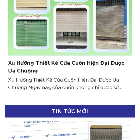
cuốn nào được tích hợp nhiều tính năng thông minh
nhất? Dưới đây là...
Xu Hướng Thiết Kế Cửa Cuốn Hiện Đại Được
Ưa Chuộng
Xu Hướng Thiết Kế Cửa Cuốn Hiện Đại Được Ưa
Chuộng Ngày nay, cửa cuốn không chỉ được sử
dụng để bảo vệ công trình, mà còn góp phần nâng
cao tính thẩm mỹ cho mặt tiền. Với sự phát triển
của công nghệ và nhu cầu sử dụng ngày càng đa
TIN TỨC MỚI
dạng, thị trường...