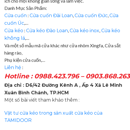
ích cho mọi không gian sống và làm việc.
Danh Mục Sản Phẩm:
:
,
,
Cửa cuốn
Cửa cuốn Đài Loan
Cửa cuốn Đức
Cửa
,…
cuốn Úc
:
,
,
Cửa kéo
Cửa kéo Đào Loan
Cửa kéo inox
Cửa kéo
,…
không lá
Và một số mẫu mã cửa khác như cửa nhôm Xingfa, Cửa sắt
hàng rào,
Phụ kiện cửa cuốn,…
:
Liên hệ
Hotline : 0988.423.796 – 0903.868.263
Địa chỉ : D6/42 Đường Kênh A , Ấp 4 Xã Lê Minh
Xuân Bình Chánh, TP.HCM
Một số bài viết tham khảo thêm :
Vật tư cửa kéo trong sản xuất cửa kéo của
TAMIDOOR