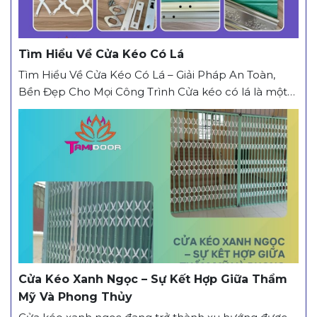
Tìm Hiểu Về Cửa Kéo Có Lá
Tìm Hiểu Về Cửa Kéo Có Lá – Giải Pháp An Toàn,
Bền Đẹp Cho Mọi Công Trình Cửa kéo có lá là một
trong những dòng cửa được sử dụng phổ biến hiện
nay nhờ khả năng bảo vệ tốt, độ bền cao và tính
thẩm mỹ ổn định. Vậy cửa kéo có lá...
Cửa Kéo Xanh Ngọc – Sự Kết Hợp Giữa Thẩm
Mỹ Và Phong Thủy