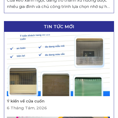
Cửa kéo xanh ngọc đang trở thành xu hướng được
nhiều gia đình và chủ công trình lựa chọn nhờ sự hài
hòa giữa yếu tố thẩm mỹ hiện đại và ý nghĩa phong
thủy tích cực. 1. Cửa kéo xanh ngọc là gì? Cửa kéo
màu xanh ngọc là dòng cửa kéo với gam...
TIN TỨC MỚI
Ý kiến về cửa cuốn
6 Tháng Tám, 2026