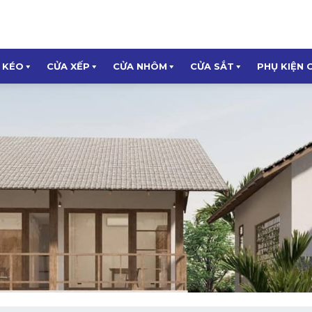
 KÉO
CỬA XẾP
CỬA NHÔM
CỬA SẮT
PHỤ KIỆN 