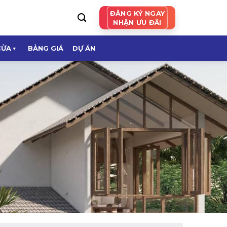
ĐĂNG KÝ NGAY
NHẬN ƯU ĐÃI
CỬA
BẢNG GIÁ
DỰ ÁN