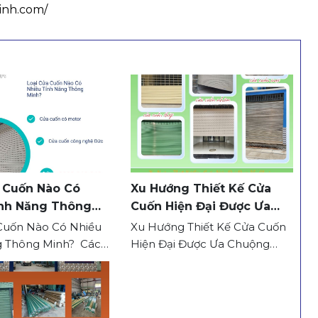
inh.com/
 Cuốn Nào Có
Xu Hướng Thiết Kế Cửa
ính Năng Thông
Cuốn Hiện Đại Được Ưa
Chuộng
 Cuốn Nào Có Nhiều
Xu Hướng Thiết Kế Cửa Cuốn
g Thông Minh? Các
Hiện Đại Được Ưa Chuộng
cuốn thông minh
Ngày nay, cửa cuốn không chỉ
thành lựa chọn hàng
được sử dụng để bảo vệ công
khách hàng nhờ khả
trình, mà còn góp phần
ành tiện lợi, an
nâng cao tính thẩm mỹ cho