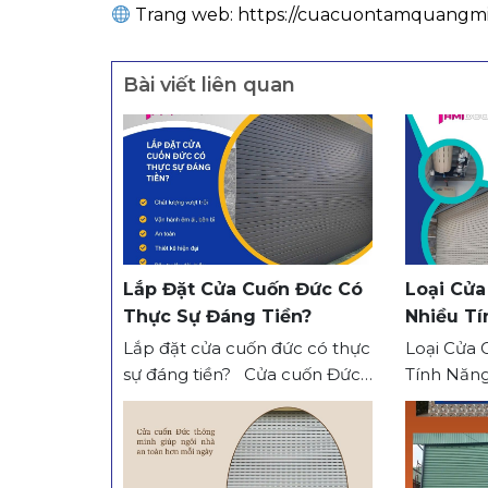
Trang web:
https://cuacuontamquangm
Bài viết liên quan
Lắp Đặt Cửa Cuốn Đức Có
Loại Cửa
Thực Sự Đáng Tiền?
Nhiều T
Minh?
Lắp đặt cửa cuốn đức có thực
Loại Cửa
sự đáng tiền? Cửa cuốn Đức
Tính Năn
chất lượng từ lâu đã được
loại cửa 
đánh giá cao trên thị trường.
đang trở 
Loại cửa này kết hợp giữa
đầu cho 
công nghệ hiện đại, độ bền
năng vận h