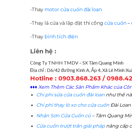
-Thay
motor cửa cuốn đài loan
-Thay lá cửa và lắp đặt thi công
cửa cuốn
–
-Thay
bình tích điện
Liên hệ :
Công Ty TNHH TMDV – SX Tâm Quang Minh
Địa chỉ : D6/42 đường Kinh A, Ấp 4, Xã Lê Minh X
Hotline : 0903.868.263 / 0988.4
♦♦♦ Xem Thêm Các Sản Phẩm Khác của Công
Chi phí sửa cửa cuốn đài loan
như thế nà
Chi phí thay lò xo cho cửa cuốn
Đài Loan
Nhận Sơn Cửa Cuốn cũ
– Tâm Quang Mi
Cửa cuốn trượt trần giải pháp
nâng cấp c