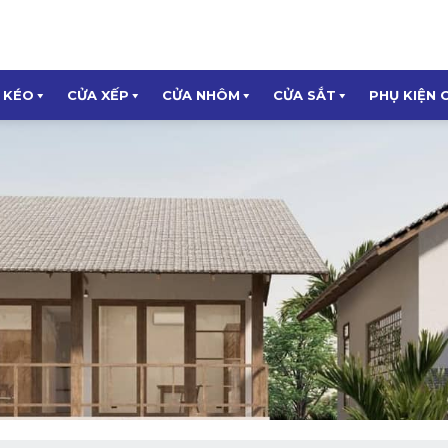
 KÉO
CỬA XẾP
CỬA NHÔM
CỬA SẮT
PHỤ KIỆN 