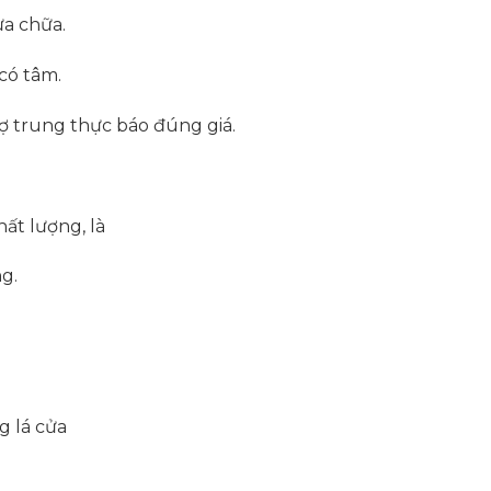
ửa chữa.
 có tâm.
hợ trung thực báo đúng giá.
ất lượng, là
g.
g lá cửa