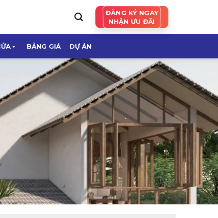
ĐĂNG KÝ NGAY
NHẬN ƯU ĐÃI
CỬA
BẢNG GIÁ
DỰ ÁN