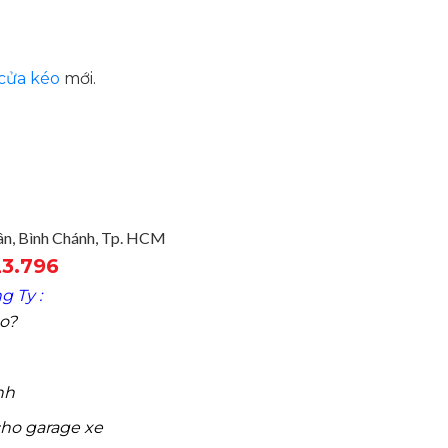
cửa kéo
mới.
uân, Bình Chánh, Tp. HCM
23.796
 Ty :
o?
nh
ho garage xe